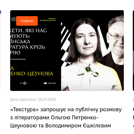
Новини
Дата публікації: 23.01.2026
«Текстура» запрошує на публічну розмову
з літераторами Ольгою Петренко-
Цеуновою та Володимиром Єшкілєвим