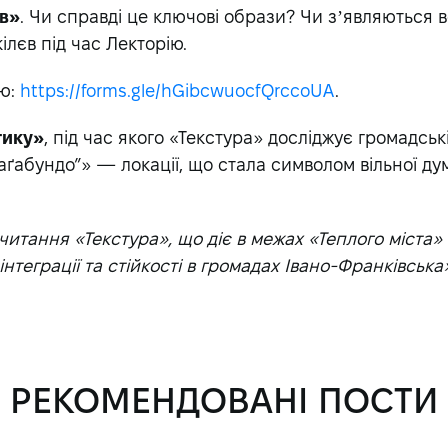
ів»
. Чи справді це ключові образи? Чи зʼявляються 
лєв під час Лекторію.
єю:
https://forms.gle/hGibcwuocfQrccoUA
.
тику»
, під час якого «Текстура» досліджує громадські
аґабундо”» — локації, що стала символом вільної ду
итання «Текстура», що діє в межах «Теплого міста» з
нтеграції та стійкості в громадах Івано-Франківська
РЕКОМЕНДОВАНІ ПОСТИ