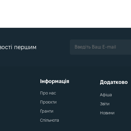
вості першим
Інформація
Додатково
Про нас
Афіша
Проєкти
Звіти
Ґранти
Новини
Спільнота