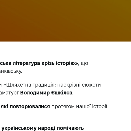
ська література крізь історію»
, що
нківську.
и «Шляхетна традиція: наскрізні сюжети
раматург
Володимир Єшкілєв
.
,
які повторювалися
протягом нашої історії
в українському народі помічають