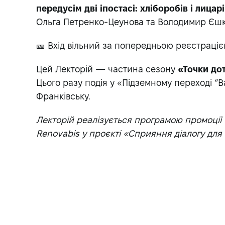
передусім дві іпостасі: хліборобів і лицар
Ольга Петренко-Цеунова та Володимир Єшкі
🎫 Вхід вільний за попередньою реєстраці
Цей Лекторій — частина сезону
«Точки до
Цього разу подія у «Підземному переході “В
Франківську.
Лекторій реалізується програмою промоції ч
Renovabis у проєкті «Сприяння діалогу для і