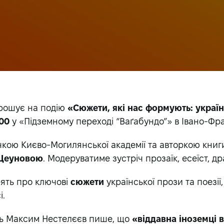
прошує на подію
«Сюжети, які нас формують: україн
:00
у «Підземному переході “Ваґабундо”» в Івано-Фра
чкою Києво-Могилянської академії та авторкою книг
-Цеуновою
. Модеруватиме зустріч прозаїк, есеїст, д
рять про ключові
сюжети
української прози та поезії
і.
ець Максим Нестелєєв пише, що
«віддавна іноземці 