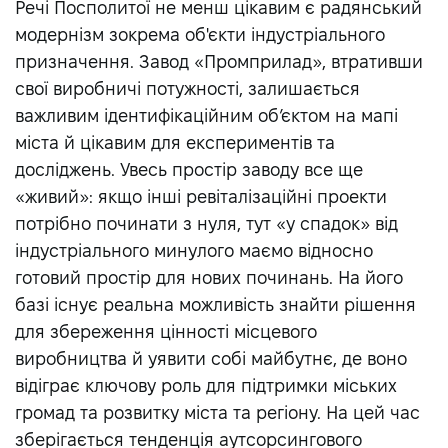
Речі Посполитої не менш цікавим є радянський
модернізм зокрема об'єкти індустріального
призначення. Завод «Промприлад», втративши
свої виробничі потужності, залишається
важливим ідентифікаційним об’єктом на мапі
міста й цікавим для експериментів та
досліджень. Увесь простір заводу все ще
«живий»: якщо інші ревіталізаційні проекти
потрібно починати з нуля, тут «у спадок» від
індустріального минулого маємо відносно
готовий простір для нових починань. На його
базі існує реальна можливість знайти рішення
для збереження цінності місцевого
виробництва й уявити собі майбутнє, де воно
відіграє ключову роль для підтримки міських
громад та розвитку міста та регіону. На цей час
зберігається тенденція аутсорсингового