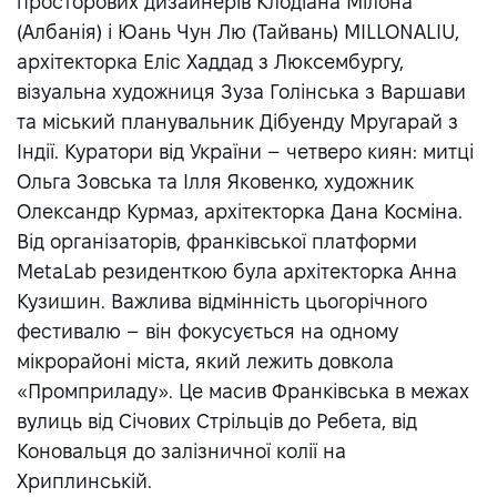
просторових дизайнерів Клодіана Мілона
(Албанія) і Юань Чун Лю (Тайвань) MILLONALIU,
архітекторка Еліс Хаддад з Люксембургу,
візуальна художниця Зуза Голінська з Варшави
та міський планувальник Дібуенду Мругарай з
Індії. Куратори від України – четверо киян: митці
Ольга Зовська та Ілля Яковенко, художник
Олександр Курмаз, архітекторка Дана Косміна.
Від організаторів, франківської платформи
MetaLab резиденткою була архітекторка Анна
Кузишин. Важлива відмінність цьогорічного
фестивалю – він фокусується на одному
мікрорайоні міста, який лежить довкола
«Промприладу». Це масив Франківська в межах
вулиць від Січових Стрільців до Ребета, від
Коновальця до залізничної колії на
Хриплинській.