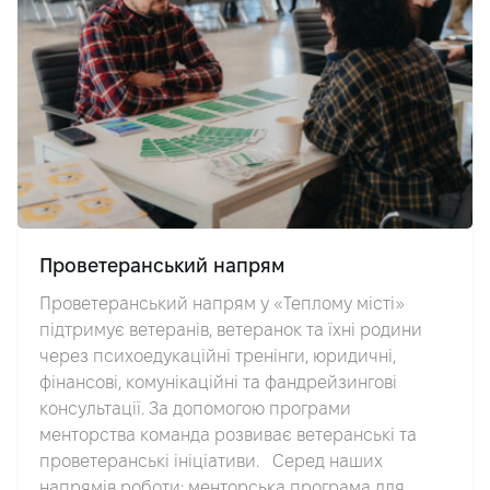
Проветеранський напрям
Проветеранський напрям у «Теплому місті»
підтримує ветеранів, ветеранок та їхні родини
через психоедукаційні тренінги, юридичні,
фінансові, комунікаційні та фандрейзингові
консультації. За допомогою програми
менторства команда розвиває ветеранські та
проветеранські ініціативи. Серед наших
напрямів роботи: менторська програма для