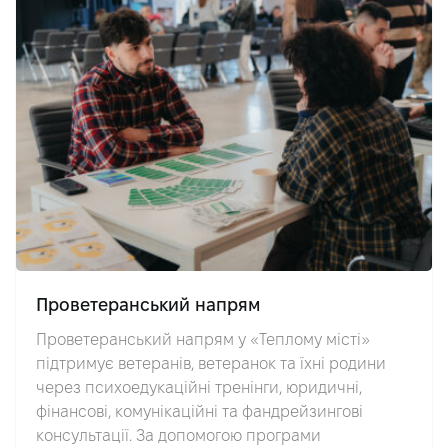
Проветеранський напрям
Проветеранський напрям у «Теплому місті»
підтримує ветеранів, ветеранок та їхні родини
через психоедукаційні тренінги, юридичні,
фінансові, комунікаційні та фандрейзингові
консультації. За допомогою програми