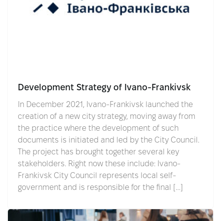
Development Strategy of Ivano-Frankivsk
In December 2021, Ivano-Frankivsk launched the
creation of a new city strategy, moving away from
the practice where the development of such
documents is initiated and led by the City Council.
The project has brought together several key
stakeholders. Right now these include: Ivano-
Frankivsk City Council represents local self-
government and is responsible for the final […]