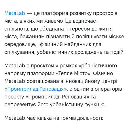
МetaLab
— це платформа розвитку просторів
міста, в яких ми живемо. Це водночас і
спільнота, що об’єднана інтересом до життя
міста, бажанням пізнавати й поліпшувати міське
середовище, і фізичний майданчик для
спілкування, урбаністичних досліджень та подій.
МetaLab є проєктом у рамках урбаністичного
напряму платформи «Тепле Місто». Фізично
МetaLab розташована в інноваційному центрі
«Промприлад.Реновація»
, є одним з операторів
проєкту «Промприлад. Реновація» та
репрезентує його урбаністичну функцію.
МetaLab має кілька напрямів діяльності: