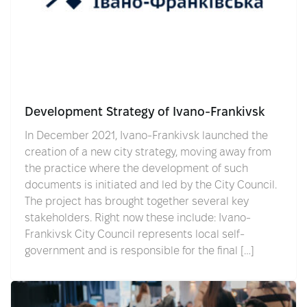
Development Strategy of Ivano-Frankivsk
In December 2021, Ivano-Frankivsk launched the
creation of a new city strategy, moving away from
the practice where the development of such
documents is initiated and led by the City Council.
The project has brought together several key
stakeholders. Right now these include: Ivano-
Frankivsk City Council represents local self-
government and is responsible for the final […]