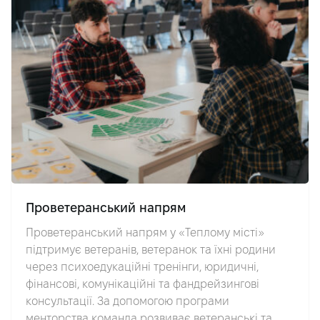
Проветеранський напрям
Проветеранський напрям у «Теплому місті»
підтримує ветеранів, ветеранок та їхні родини
через психоедукаційні тренінги, юридичні,
фінансові, комунікаційні та фандрейзингові
консультації. За допомогою програми
менторства команда розвиває ветеранські та